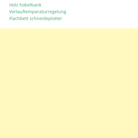
Holz hobelbank
Vorlauftemperaturregelung
Flachbett schneideplotter