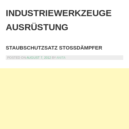
Skip
to
INDUSTRIEWERKZEUGE
content
AUSRÜSTUNG
STAUBSCHUTZSATZ STOSSDÄMPFER
POSTED ON
AUGUST 7, 2012
BY
ANITA