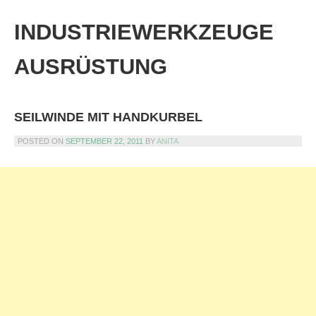
Skip
to
INDUSTRIEWERKZEUGE
content
AUSRÜSTUNG
SEILWINDE MIT HANDKURBEL
POSTED ON
SEPTEMBER 22, 2011
BY
ANITA