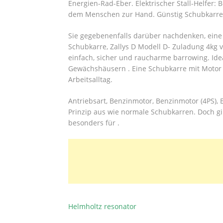
Energien-Rad-Eber. Elektrischer Stall-Helfer:
dem Menschen zur Hand. Günstig Schubkarre mi
Sie gegebenenfalls darüber nachdenken, eine 
Schubkarre, Zallys D Modell D- Zuladung 4k
einfach, sicher und raucharme barrowing. Idea
Gewächshäusern . Eine Schubkarre mit Moto
Arbeitsalltag.
Antriebsart, Benzinmotor, Benzinmotor (4PS), 
Prinzip aus wie normale Schubkarren. Doch gib
besonders für .
Helmholtz resonator
BEITRAGSNAVIGATION