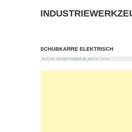
Skip
to
INDUSTRIEWERKZE
content
SCHUBKARRE ELEKTRISCH
POSTED ON
SEPTEMBER 28, 2011
BY
ANITA