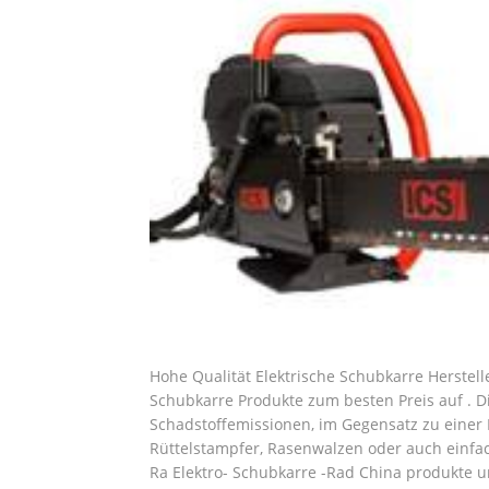
Hohe Qualität Elektrische Schubkarre Herstell
Schubkarre Produkte zum besten Preis auf . D
Schadstoffemissionen, im Gegensatz zu einer
Rüttelstampfer, Rasenwalzen oder auch einfa
Ra Elektro- Schubkarre -Rad China produkte un