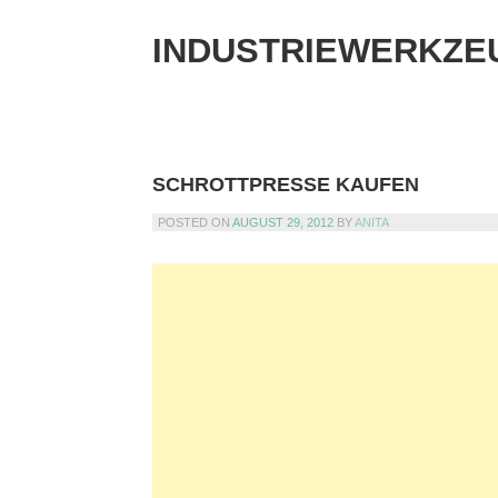
Skip
to
INDUSTRIEWERKZE
content
SCHROTTPRESSE KAUFEN
POSTED ON
AUGUST 29, 2012
BY
ANITA