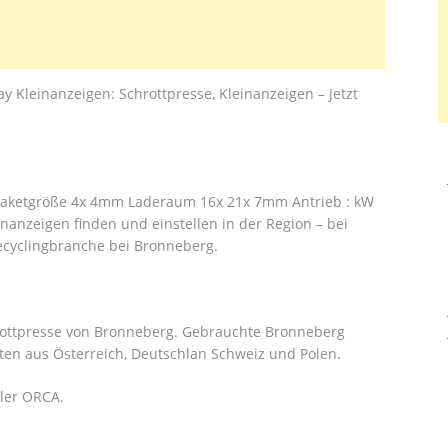
ay Kleinanzeigen: Schrottpresse, Kleinanzeigen – Jetzt
 Paketgröße 4x 4mm Laderaum 16x 21x 7mm Antrieb : kW
anzeigen finden und einstellen in der Region – bei
ecyclingbranche bei Bronneberg.
hrottpresse von Bronneberg. Gebrauchte Bronneberg
nten aus Österreich, Deutschlan Schweiz und Polen.
aler ORCA.