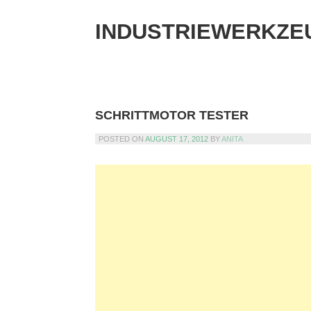
Skip
to
INDUSTRIEWERKZE
content
SCHRITTMOTOR TESTER
POSTED ON
AUGUST 17, 2012
BY
ANITA