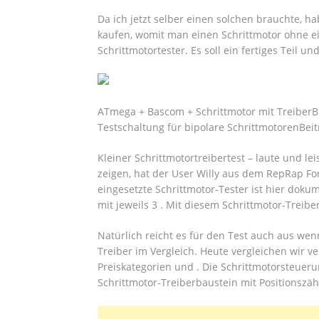
Da ich jetzt selber einen solchen brauchte, ha
kaufen, womit man einen Schrittmotor ohne eine
Schrittmotortester. Es soll ein fertiges Teil un
ATmega + Bascom + Schrittmotor mit TreiberBe
Testschaltung für bipolare SchrittmotorenBeit
Kleiner Schrittmotortreibertest – laute und le
zeigen, hat der User Willy aus dem RepRap Fo
eingesetzte Schrittmotor-Tester ist hier dokum
mit jeweils 3 . Mit diesem Schrittmotor-Treibe
Natürlich reicht es für den Test auch aus wenn
Treiber im Vergleich.
Heute vergleichen wir ve
Preiskategorien und . Die Schrittmotorsteuer
Schrittmotor-Treiberbaustein mit Positionszä