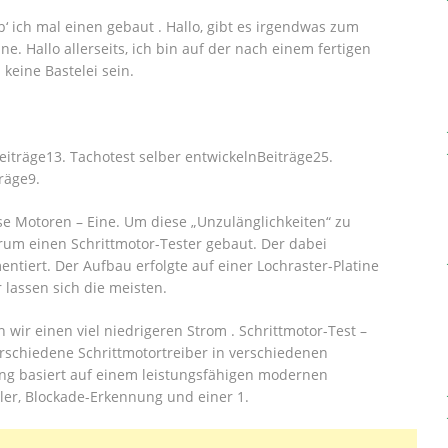
b‘ ich mal einen gebaut . Hallo, gibt es irgendwas zum
. Hallo allerseits, ich bin auf der nach einem fertigen
d keine Bastelei sein.
iträge13. Tachotest selber entwickelnBeiträge25.
räge9.
ise Motoren – Eine. Um diese „Unzulänglichkeiten“ zu
rum einen Schrittmotor-Tester gebaut. Der dabei
entiert. Der Aufbau erfolgte auf einer Lochraster-Platine
r lassen sich die meisten.
 wir einen viel niedrigeren Strom . Schrittmotor-Test –
rschiedene Schrittmotortreiber in verschiedenen
ung basiert auf einem leistungsfähigen modernen
hler, Blockade-Erkennung und einer 1.