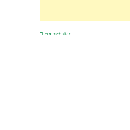
Thermoschalter
BEITRAGSNAVIGATION