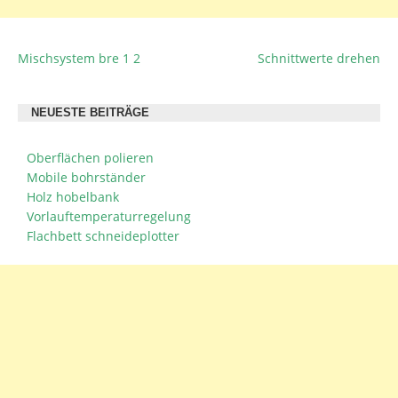
Mischsystem bre 1 2
Schnittwerte drehen
BEITRAGSNAVIGATION
NEUESTE BEITRÄGE
Oberflächen polieren
Mobile bohrständer
Holz hobelbank
Vorlauftemperaturregelung
Flachbett schneideplotter