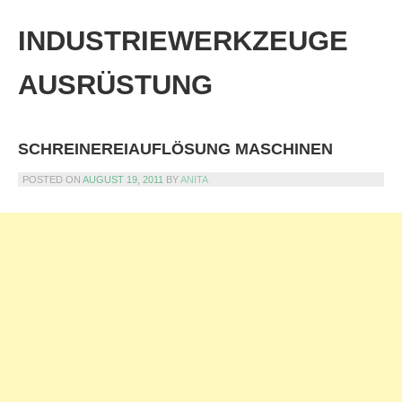
Skip
to
INDUSTRIEWERKZEUGE
content
AUSRÜSTUNG
SCHREINEREIAUFLÖSUNG MASCHINEN
POSTED ON
AUGUST 19, 2011
BY
ANITA