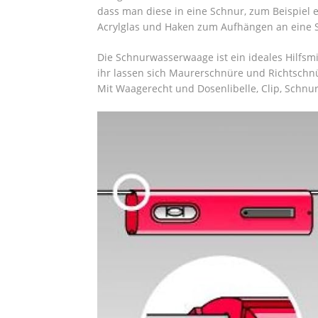
dass man diese in eine Schnur, zum Beispiel e
Acrylglas und Haken zum Aufhängen an eine 
Die Schnurwasserwaage ist ein ideales Hilfsm
ihr lassen sich Maurerschnüre und Richtsch
Mit Waagerecht und Dosenlibelle, Clip, Schnu