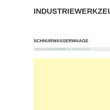
Skip
to
INDUSTRIEWERKZE
content
SCHNURWASSERWAAGE
POSTED ON
NOVEMBER 21, 2011
BY
ANITA