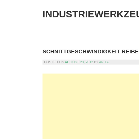
Skip
to
INDUSTRIEWERKZE
content
SCHNITTGESCHWINDIGKEIT REIB
POSTED ON
AUGUST 23, 2012
BY
ANITA