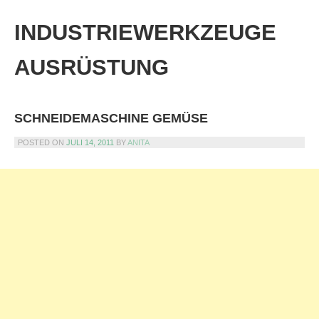
Skip
to
INDUSTRIEWERKZEUGE
content
AUSRÜSTUNG
SCHNEIDEMASCHINE GEMÜSE
POSTED ON
JULI 14, 2011
BY
ANITA