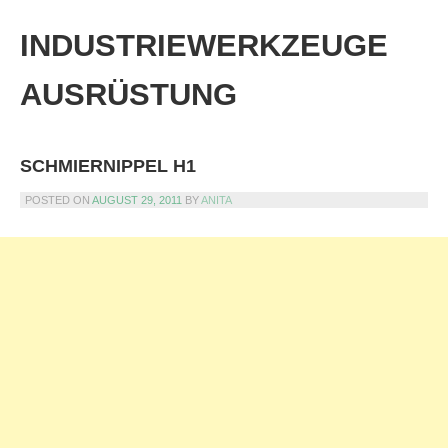
Skip
to
INDUSTRIEWERKZEUGE
content
AUSRÜSTUNG
SCHMIERNIPPEL H1
POSTED ON
AUGUST 29, 2011
BY
ANITA