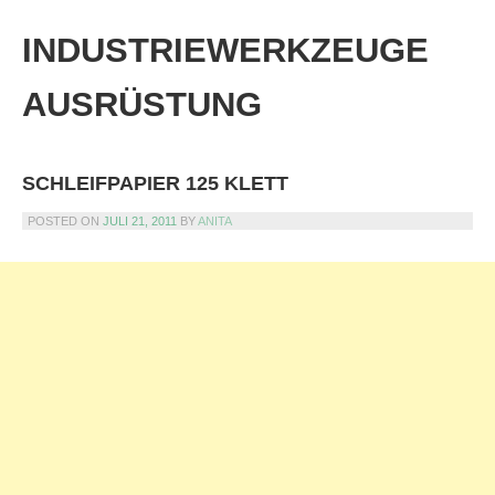
Skip
to
INDUSTRIEWERKZEUGE
content
AUSRÜSTUNG
SCHLEIFPAPIER 125 KLETT
POSTED ON
JULI 21, 2011
BY
ANITA