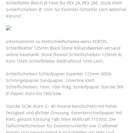
Schleifteller Bosch Ø 1mm für PEX 2A, PEX 2AE. Stück Klett-
Schleifscheibe​n Ø 1mm für Exzenter-Schleifer Loch Material:
Korund .
Informationen zu Klettschleifscheibe weiss FORTIS.
Schleifblätter 125mm Black Stone K6handwerker-versand
online baumarkt. Stück Flexovit Schleifscheiben 125mm 8L
Korn 1klett Schleifblätter kletthaftend 1mm Loch.
Schleifscheiben Schleifpapier Exzenter 125mm 50Stk
Schmirgelpapier Sandpapier. Silverline Klett-
Schleifscheiben, 1mm, 10er-Pckg. Schleifpapier Starcke 5FK
(F-Papier, Korn bis 180) bzw.
Starcke 5C3K (Korn 2− 40 Stearat beschichtet) mit hoher
Festigkeit und dichter Streuung. Exzenterschleifpapier mit
Klett, gelocht Körnung 1(Ø) 1mm Wolfcraft 11530St. Die
Haftschleifscheiben für Exzenterschleifer von Craftomat
eignen sich hervorragend zum Schleifen von Holz und