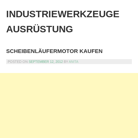
Skip
to
INDUSTRIEWERKZEUGE
content
AUSRÜSTUNG
SCHEIBENLÄUFERMOTOR KAUFEN
POSTED ON
SEPTEMBER 12, 2012
BY
ANITA