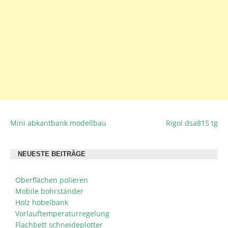
Mini abkantbank modellbau
Rigol dsa815 tg
BEITRAGSNAVIGATION
NEUESTE BEITRÄGE
Oberflächen polieren
Mobile bohrständer
Holz hobelbank
Vorlauftemperaturregelung
Flachbett schneideplotter