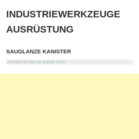
Skip
to
INDUSTRIEWERKZEUGE
content
AUSRÜSTUNG
SAUGLANZE KANISTER
POSTED ON
JULI 29, 2011
BY
ANITA