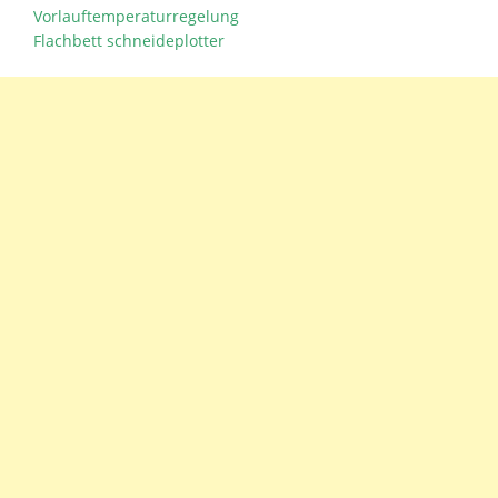
Vorlauftemperaturregelung
Flachbett schneideplotter