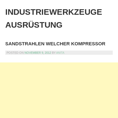
Skip
to
INDUSTRIEWERKZEUGE
content
AUSRÜSTUNG
SANDSTRAHLEN WELCHER KOMPRESSOR
POSTED ON
NOVEMBER 9, 2012
BY
ANITA