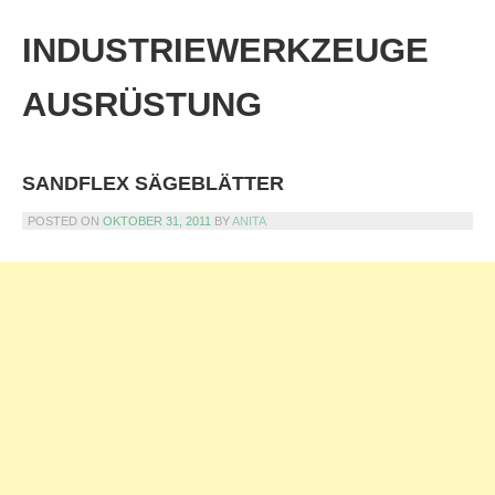
Skip
to
INDUSTRIEWERKZEUGE
content
AUSRÜSTUNG
SANDFLEX SÄGEBLÄTTER
POSTED ON
OKTOBER 31, 2011
BY
ANITA