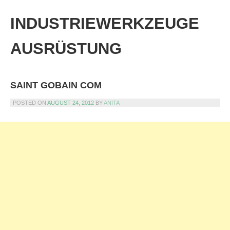
Skip
to
INDUSTRIEWERKZEUGE
content
AUSRÜSTUNG
SAINT GOBAIN COM
POSTED ON
AUGUST 24, 2012
BY
ANITA