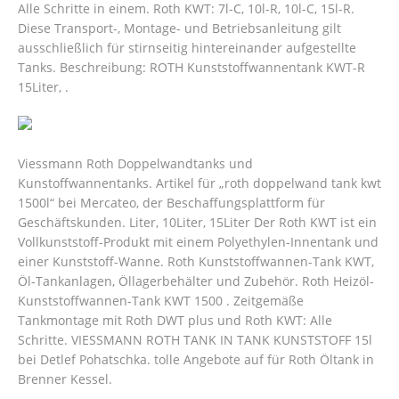
Alle Schritte in einem. Roth KWT: 7l-C, 10l-R, 10l-C, 15l-R.
Diese Transport-, Montage- und Betriebsanleitung gilt
ausschließlich für stirnseitig hintereinander aufgestellte
Tanks. Beschreibung: ROTH Kunststoffwannentank KWT-R
15Liter, .
Viessmann Roth Doppelwandtanks und
Kunstoffwannentanks. Artikel für „roth doppelwand tank kwt
1500l“ bei Mercateo, der Beschaffungsplattform für
Geschäftskunden. Liter, 10Liter, 15Liter Der Roth KWT ist ein
Vollkunststoff-Produkt mit einem Polyethylen-Innentank und
einer Kunststoff-Wanne. Roth Kunststoffwannen-Tank KWT,
Öl-Tankanlagen, Öllagerbehälter und Zubehör. Roth Heizöl-
Kunststoffwannen-Tank KWT 1500 . Zeitgemäße
Tankmontage mit Roth DWT plus und Roth KWT: Alle
Schritte. VIESSMANN ROTH TANK IN TANK KUNSTSTOFF 15l
bei Detlef Pohatschka. tolle Angebote auf für Roth Öltank in
Brenner Kessel.