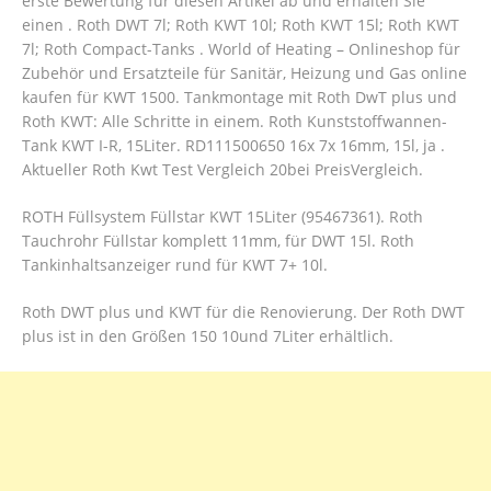
erste Bewertung für diesen Artikel ab und erhalten Sie
einen . Roth DWT 7l; Roth KWT 10l; Roth KWT 15l; Roth KWT
7l; Roth Compact-Tanks . World of Heating – Onlineshop für
Zubehör und Ersatzteile für Sanitär, Heizung und Gas online
kaufen für KWT 1500. Tankmontage mit Roth DwT plus und
Roth KWT: Alle Schritte in einem. Roth Kunststoffwannen-
Tank KWT I-R, 15Liter. RD111500650 16x 7x 16mm, 15l, ja .
Aktueller Roth Kwt Test Vergleich 20bei PreisVergleich.
ROTH Füllsystem Füllstar KWT 15Liter (95467361). Roth
Tauchrohr Füllstar komplett 11mm, für DWT 15l. Roth
Tankinhaltsanzeiger rund für KWT 7+ 10l.
Roth DWT plus und KWT für die Renovierung. Der Roth DWT
plus ist in den Größen 150 10und 7Liter erhältlich.