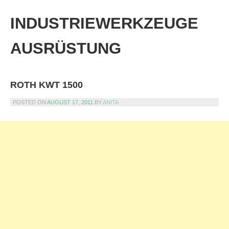
Skip
to
INDUSTRIEWERKZEUGE
content
AUSRÜSTUNG
ROTH KWT 1500
POSTED ON
AUGUST 17, 2011
BY
ANITA