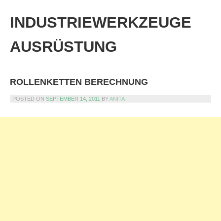
Skip
to
INDUSTRIEWERKZEUGE
content
AUSRÜSTUNG
ROLLENKETTEN BERECHNUNG
POSTED ON
SEPTEMBER 14, 2011
BY
ANITA