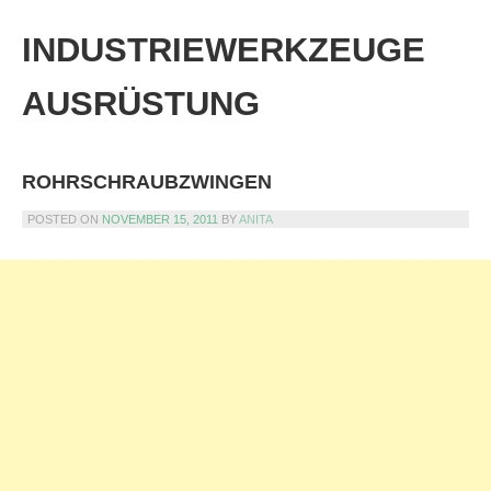
Skip
to
INDUSTRIEWERKZEUGE
content
AUSRÜSTUNG
ROHRSCHRAUBZWINGEN
POSTED ON
NOVEMBER 15, 2011
BY
ANITA