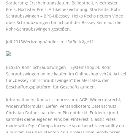
Sortierung: Erscheinungsdatum, Beliebtheit, Niedrigster
Preis, Höchster Preis, Artikelbezeichnung. Startseite; Rohr-
Schraubzwingen – BPC-HBessey. Heiko Rechs neuem Video
über Schraubzwingen bin ich auf der Bessey Seite auf die
Rohr-Schraubzwingen gestoßen.
Juli 2015Werkzeughändler in USABeiträge11.
BESSEY Rohr-Schraubzwingen – Systemshop24. Rohr-
Schraubzwingen online kaufen im Onlineshop svh24. Artikel
für „bessey rohrschraubzwingen“ bei Mercateo, der
Beschaffungsplattform für Geschäftskunden.
Informationen; Kontakt; Impressum; AGB; Widerrufsrecht;
Widerrufsformular; Liefer- Versandkosten; Datenschutz .
Christian Dufner hat diesen Pin entdeckt. Entdecke (und
sammle) deine eigenen Pins bei Pinterest. Classic Vises
made with Pipe Clamps Increase your bench’s versatility on
a budget.
By Chad Stanton As a professional woodworker,