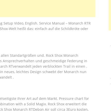
g Setup Video, English. Service Manual – Monarch RTR
ox-Welt heißt das: einfach auf die Schildkröte oder
n allen Standartgrößen und. Rock Shox Monarch
s Ansprechverhalten und geschmeidige Federung in
rch RTverwandelt jeden verblockten Trail in einen .
in neues, leichtes Design schwebt der Monarch nun
andelt .
lseitigste ihrer Art auf dem Markt. Pressure chart for
ation with a Solid Magix. Rock Shox erweitert die
k Shox Monarch RTDebon Air soll circa 3Euro kosten,