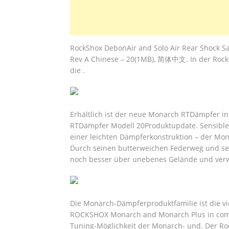
RockShox DebonAir and Solo Air Rear Shock Sa
Rev A Chinese – 20(1MB), 简体中文. In der RockSh
die .
Erhältlich ist der neue Monarch RTDämpfer i
RTDämpfer Modell 20Produktupdate. Sensible
einer leichten Dämpferkonstruktion – der Mona
Durch seinen butterweichen Federweg und se
noch besser über unebenes Gelände und verw
Die Monarch-Dämpferproduktfamilie ist die vie
ROCKSHOX Monarch and Monarch Plus in combin
Tuning-Möglichkeit der Monarch- und.
Der Roc