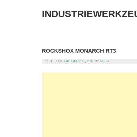
Skip
to
INDUSTRIEWERKZE
content
ROCKSHOX MONARCH RT3
POSTED ON
OKTOBER 11, 2011
BY
ANITA