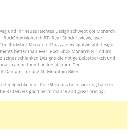
eg und ihr neues leichtes Design schwebt die Monarch
. RockShox Monarch RT- Rear Shock reviews, user
r. The Rockshox Monarch RThas a new lightweight design
egments better than ever. Rock Shox Monarch RTEnduro
tz seines schlanken Designs die nötige Belastbarkeit und
anuals can be found online at sram. Der
t-Dämpfer für alle All-Mountain Biker.
nstellmöglichkeiten . RockShox has been working hard to
 the RTdelivers good performance and great pricing.