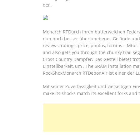
der .
Monarch RTDurch ihren butterweichen Federw
nun noch besser über unebenes Gelände und 
reviews, ratings, price, photos, forums – Mtb
and also gets you through the chunky trail s
Cross Country Dämpfer. Das Gestell bietet tro
Einstellbarkeit, um . The SRAM installation m
RockShoxMonarch RTDebonAir ist einer der Luf
Mit seiner Zuverlässigkeit und vielseitigen Ei
make its shocks match its excellent forks and