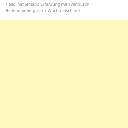
Hallo, hat jemand Erfahrung mit Twinbusch
Reifenmontiergerät + Wuchtmaschine?