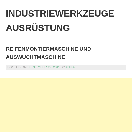
Skip
to
INDUSTRIEWERKZEUGE
content
AUSRÜSTUNG
REIFENMONTIERMASCHINE UND
AUSWUCHTMASCHINE
POSTED ON
SEPTEMBER 12, 2011
BY
ANITA