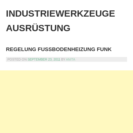
Skip
to
INDUSTRIEWERKZEUGE
content
AUSRÜSTUNG
REGELUNG FUSSBODENHEIZUNG FUNK
POSTED ON
SEPTEMBER 23, 2011
BY
ANITA