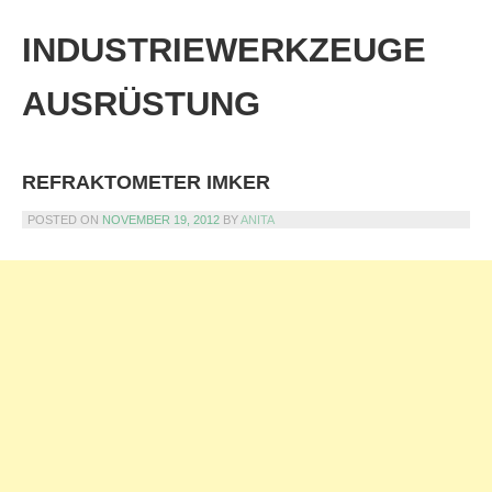
Skip
to
INDUSTRIEWERKZEUGE
content
AUSRÜSTUNG
REFRAKTOMETER IMKER
POSTED ON
NOVEMBER 19, 2012
BY
ANITA