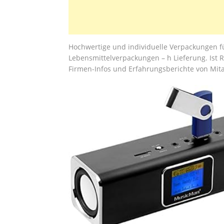
Hochwertige und individuelle Verpackungen fü
Lebensmittelverpackungen – h Lieferung. Ist R
Firmen-Infos und Erfahrungsberichte von Mita