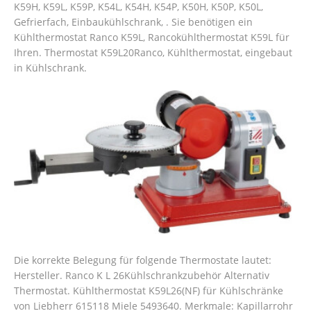
K59H, K59L, K59P, K54L, K54H, K54P, K50H, K50P, K50L,
Gefrierfach, Einbaukühlschrank, . Sie benötigen ein
Kühlthermostat Ranco K59L, Rancokühlthermostat K59L für
Ihren. Thermostat K59L20Ranco, Kühlthermostat, eingebaut
in Kühlschrank.
Die korrekte Belegung für folgende Thermostate lautet:
Hersteller. Ranco K L 26Kühlschrankzubehör Alternativ
Thermostat. Kühlthermostat K59L26(NF) für Kühlschränke
von Liebherr 615118 Miele 5493640. Merkmale: Kapillarrohr