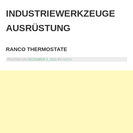
Skip
to
INDUSTRIEWERKZEUGE
content
AUSRÜSTUNG
RANCO THERMOSTATE
POSTED ON
DEZEMBER 5, 2011
BY
ANITA