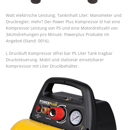
Watt elektrische Leistung; Tankinhalt Liter; Manometer und
Druckregler; mehr? Der Power Plus Kompressor 6l hat eine
Kompressor Leistung von PS und eine Motordrehzahl von
34Umdrehungen pro Minute. Powerplus Produkte im
Angebot (Stand: 0016).
L Druckluft Kompressor ölfrei bar PS Liter Tank tragbar
Drucksteuerung. Mobil und stationär einsetzbarer
Kompresssor mit Liter Druckbehälter.