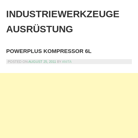
Skip
to
INDUSTRIEWERKZEUGE
content
AUSRÜSTUNG
POWERPLUS KOMPRESSOR 6L
POSTED ON
AUGUST 25, 2011
BY
ANITA