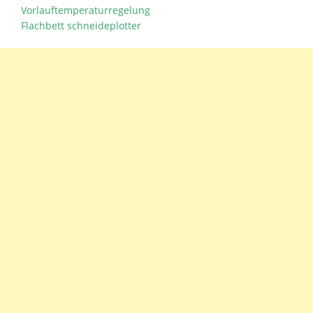
Vorlauftemperaturregelung
Flachbett schneideplotter