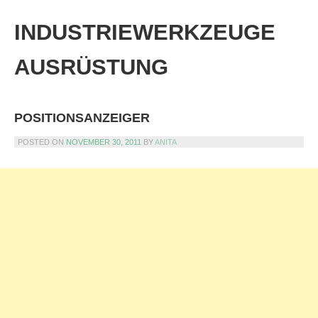
Skip
to
INDUSTRIEWERKZEUGE
content
AUSRÜSTUNG
POSITIONSANZEIGER
POSTED ON
NOVEMBER 30, 2011
BY
ANITA