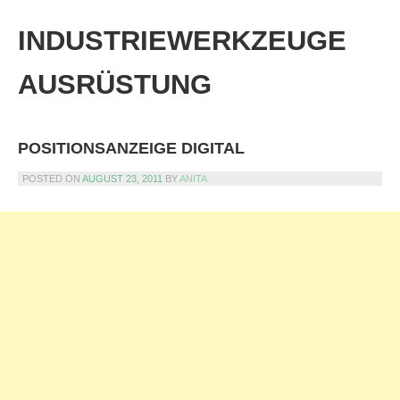
Skip
to
INDUSTRIEWERKZEUGE
content
AUSRÜSTUNG
POSITIONSANZEIGE DIGITAL
POSTED ON
AUGUST 23, 2011
BY
ANITA