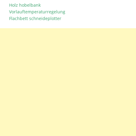
Holz hobelbank
Vorlauftemperaturregelung
Flachbett schneideplotter