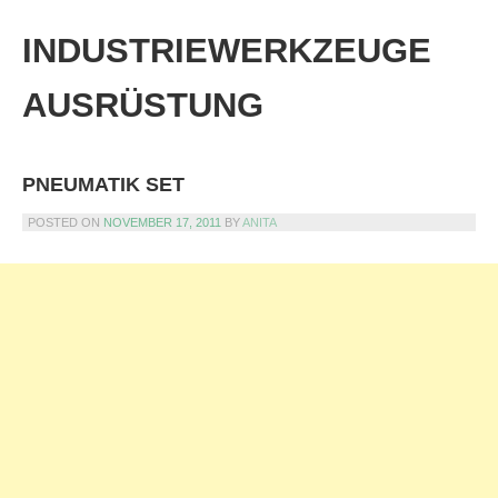
Skip
to
INDUSTRIEWERKZEUGE
content
AUSRÜSTUNG
PNEUMATIK SET
POSTED ON
NOVEMBER 17, 2011
BY
ANITA