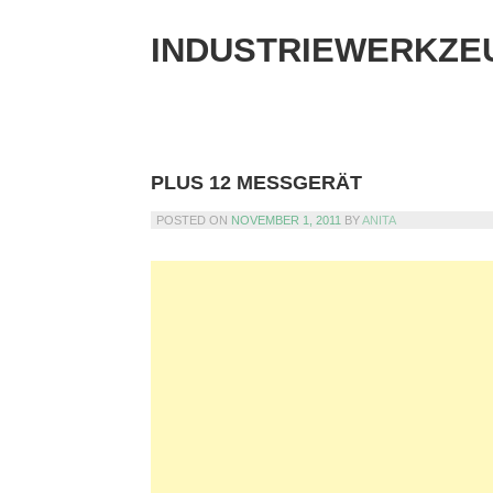
Skip
to
INDUSTRIEWERKZE
content
PLUS 12 MESSGERÄT
POSTED ON
NOVEMBER 1, 2011
BY
ANITA