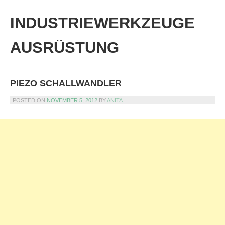
Skip
to
INDUSTRIEWERKZEUGE
content
AUSRÜSTUNG
PIEZO SCHALLWANDLER
POSTED ON
NOVEMBER 5, 2012
BY
ANITA