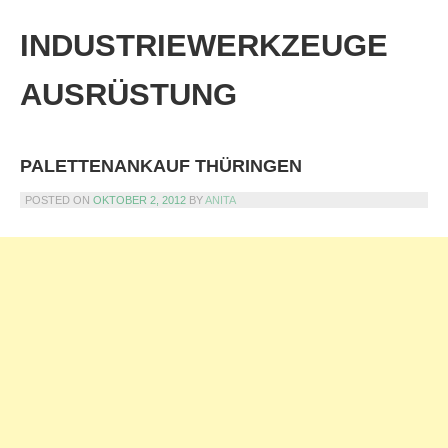
Skip
to
INDUSTRIEWERKZEUGE
content
AUSRÜSTUNG
PALETTENANKAUF THÜRINGEN
POSTED ON
OKTOBER 2, 2012
BY
ANITA