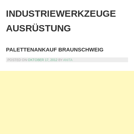
Skip
to
INDUSTRIEWERKZEUGE
content
AUSRÜSTUNG
PALETTENANKAUF BRAUNSCHWEIG
POSTED ON
OKTOBER 17, 2012
BY
ANITA