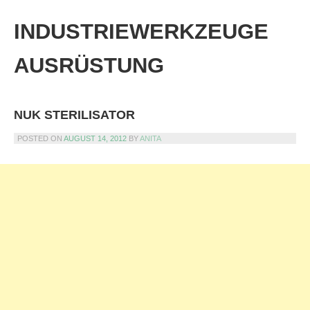
Skip
to
INDUSTRIEWERKZEUGE
content
AUSRÜSTUNG
NUK STERILISATOR
POSTED ON
AUGUST 14, 2012
BY
ANITA