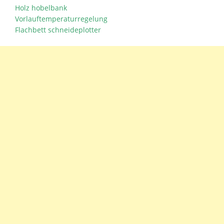
Holz hobelbank
Vorlauftemperaturregelung
Flachbett schneideplotter