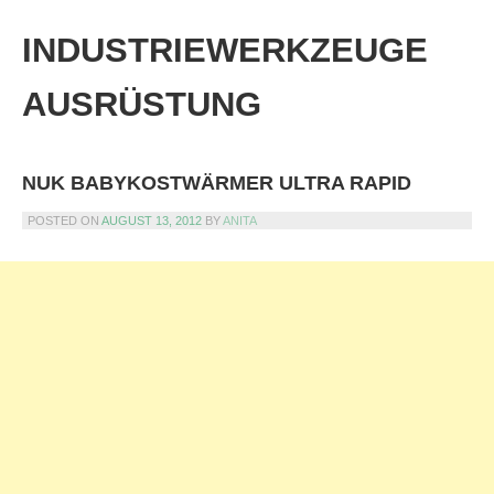
Skip
to
INDUSTRIEWERKZEUGE
content
AUSRÜSTUNG
NUK BABYKOSTWÄRMER ULTRA RAPID
POSTED ON
AUGUST 13, 2012
BY
ANITA