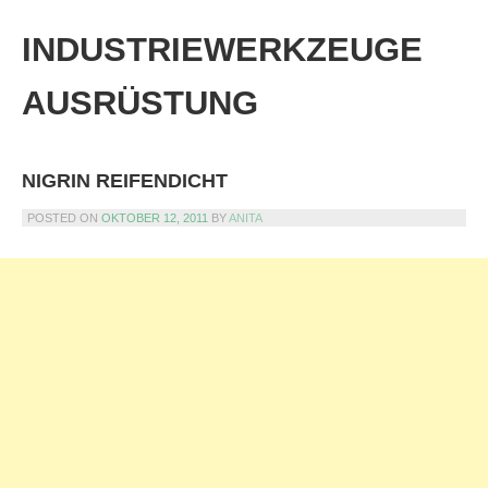
Skip
to
INDUSTRIEWERKZEUGE
content
AUSRÜSTUNG
NIGRIN REIFENDICHT
POSTED ON
OKTOBER 12, 2011
BY
ANITA