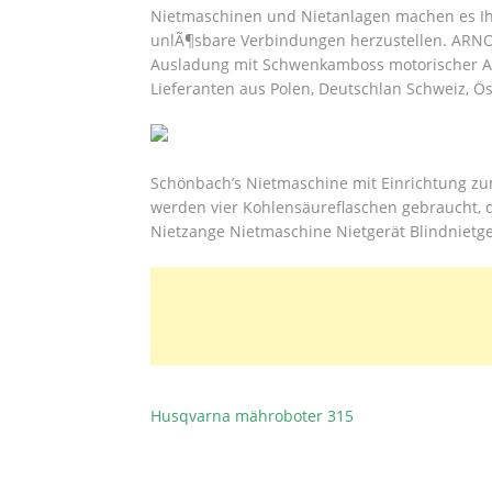
Nietmaschinen und Nietanlagen machen es Ihne
unlÃ¶sbare Verbindungen herzustellen. ARN
Ausladung mit Schwenkamboss motorischer A
Lieferanten aus Polen, Deutschlan Schweiz, Ös
Schönbach’s Nietmaschine mit Einrichtung zum
werden vier Kohlensäureflaschen gebraucht, di
Nietzange Nietmaschine Nietgerät Blindnietge
Husqvarna mähroboter 315
BEITRAGSNAVIGATION