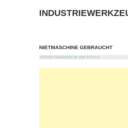
Skip
to
INDUSTRIEWERKZE
content
NIETMASCHINE GEBRAUCHT
POSTED ON
AUGUST 29, 2011
BY
ANITA