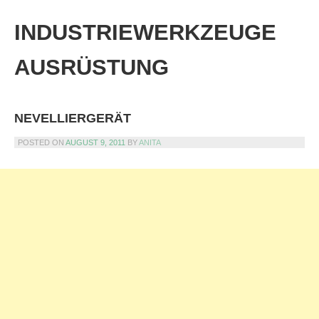
Skip
to
INDUSTRIEWERKZEUGE
content
AUSRÜSTUNG
NEVELLIERGERÄT
POSTED ON
AUGUST 9, 2011
BY
ANITA