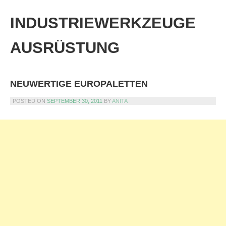
Skip
to
INDUSTRIEWERKZEUGE
content
AUSRÜSTUNG
NEUWERTIGE EUROPALETTEN
POSTED ON
SEPTEMBER 30, 2011
BY
ANITA