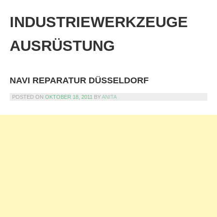
Skip
to
INDUSTRIEWERKZEUGE
content
AUSRÜSTUNG
NAVI REPARATUR DÜSSELDORF
POSTED ON
OKTOBER 18, 2011
BY
ANITA