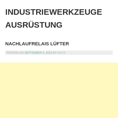
Skip
to
INDUSTRIEWERKZEUGE
content
AUSRÜSTUNG
NACHLAUFRELAIS LÜFTER
POSTED ON
SEPTEMBER 4, 2012
BY
ANITA