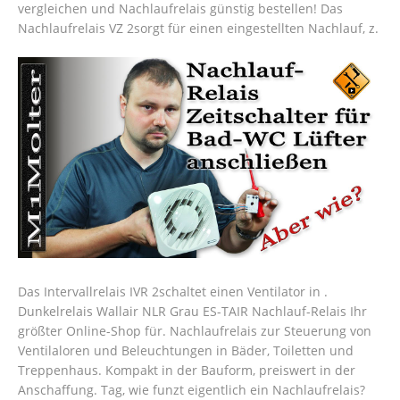
vergleichen und Nachlaufrelais günstig bestellen! Das
Nachlaufrelais VZ 2sorgt für einen eingestellten Nachlauf, z.
Das Intervallrelais IVR 2schaltet einen Ventilator in .
Dunkelrelais Wallair NLR Grau ES-TAIR Nachlauf-Relais Ihr
größter Online-Shop für. Nachlaufrelais zur Steuerung von
Ventilaloren und Beleuchtungen in Bäder, Toiletten und
Treppenhaus. Kompakt in der Bauform, preiswert in der
Anschaffung. Tag, wie funzt eigentlich ein Nachlaufrelais?