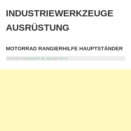
Skip
to
INDUSTRIEWERKZEUGE
content
AUSRÜSTUNG
MOTORRAD RANGIERHILFE HAUPTSTÄNDER
POSTED ON
AUGUST 20, 2012
BY
ANITA