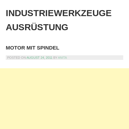
Skip
to
INDUSTRIEWERKZEUGE
content
AUSRÜSTUNG
MOTOR MIT SPINDEL
POSTED ON
AUGUST 24, 2011
BY
ANITA