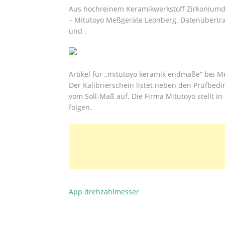
Aus hochreinem Keramikwerkstoff Zirkoniumdio
– Mitutoyo Meßgeräte Leonberg. Datenübert
und .
Artikel für „mitutoyo keramik endmaße“ bei M
Der Kalibrierschein listet neben den Prüfbe
vom Soll-Maß auf. Die Firma Mitutoyo stellt in
folgen.
App drehzahlmesser
BEITRAGSNAVIGATION