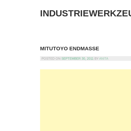
Skip
to
INDUSTRIEWERKZE
content
MITUTOYO ENDMASSE
POSTED ON
SEPTEMBER 30, 2011
BY
ANITA