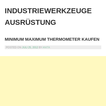
Skip
to
INDUSTRIEWERKZEUGE
content
AUSRÜSTUNG
MINIMUM MAXIMUM THERMOMETER KAUFEN
POSTED ON
JULI 25, 2012
BY
ANITA