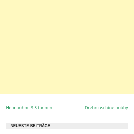
Hebebühne 3 5 tonnen
Drehmaschine hobby
BEITRAGSNAVIGATION
NEUESTE BEITRÄGE