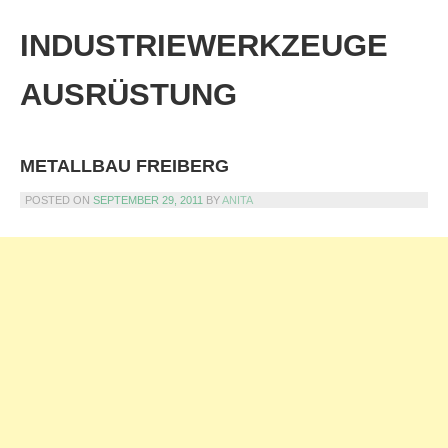
Skip
to
INDUSTRIEWERKZEUGE
content
AUSRÜSTUNG
METALLBAU FREIBERG
POSTED ON
SEPTEMBER 29, 2011
BY
ANITA