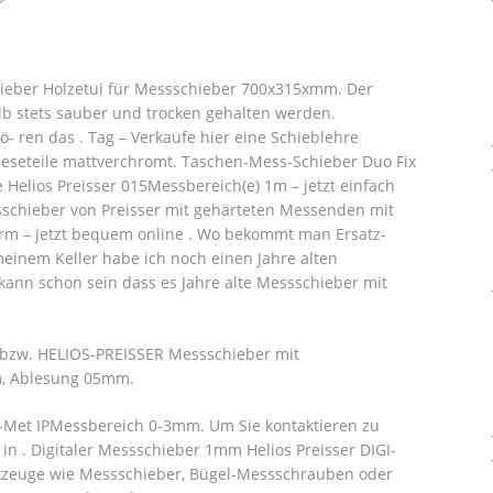
ieber Holzetui für Messschieber 700x315xmm. Der
b stets sauber und trocken gehalten werden.
ö- ren das . Tag – Verkaufe hier eine Schieblehre
bleseteile mattverchromt. Taschen-Mess-Schieber Duo Fix
Helios Preisser 015Messbereich(e) 1m – jetzt einfach
sschieber von Preisser mit gehärteten Messenden mit
rm – jetzt bequem online . Wo bekommt man Ersatz-
meinem Keller habe ich noch einen Jahre alten
kann schon sein dass es Jahre alte Messschieber mit
- bzw. HELIOS-PREISSER Messschieber mit
m, Ablesung 05mm.
-Met IPMessbereich 0-3mm. Um Sie kontaktieren zu
 in . Digitaler Messschieber 1mm Helios Preisser DIGI-
kzeuge wie Messschieber, Bügel-Messschrauben oder