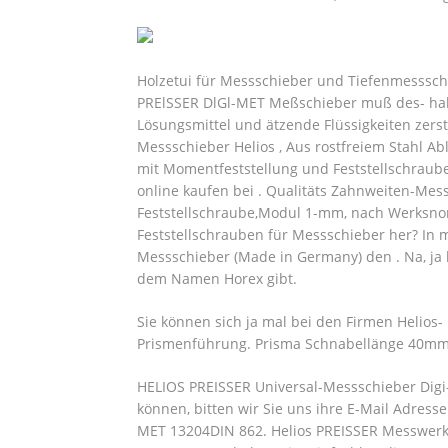
Holzetui für Messschieber und Tiefenmesssch
PRElSSER DlGl-MET Meßschieber muß des- hal
Lösungsmittel und ätzende Flüssigkeiten zerst
Messschieber Helios , Aus rostfreiem Stahl A
mit Momentfeststellung und Feststellschraube 
online kaufen bei . Qualitäts Zahnweiten-Mes
Feststellschraube,Modul 1-mm, nach Werksno
Feststellschrauben für Messschieber her? In 
Messschieber (Made in Germany) den . Na, ja 
dem Namen Horex gibt.
Sie können sich ja mal bei den Firmen Helios
Prismenführung. Prisma Schnabellänge 40m
HELIOS PREISSER Universal-Messschieber Digi
können, bitten wir Sie uns ihre E-Mail Adresse
MET 13204DIN 862. Helios PREISSER Messwer