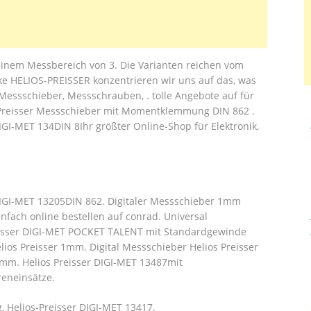
 einem Messbereich von 3. Die Varianten reichen vom
e HELIOS-PREISSER konzentrieren wir uns auf das, was
Messschieber, Messschrauben, . tolle Angebote auf für
 Preisser Messschieber mit Momentklemmung DIN 862 .
GI-MET 134DIN 8Ihr größter Online-Shop für Elektronik,
DIGI-MET 13205DIN 862. Digitaler Messschieber 1mm
infach online bestellen auf conrad. Universal
reisser DIGI-MET POCKET TALENT mit Standardgewinde
elios Preisser 1mm. Digital Messschieber Helios Preisser
3mm. Helios Preisser DIGI-MET 13487mit
eneinsätze.
 Helios-Preisser DIGI-MET 13417.