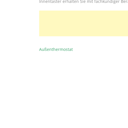
Innentaster erhalten Sie mit fachkundiger Be
Außenthermostat
BEITRAGSNAVIGATION