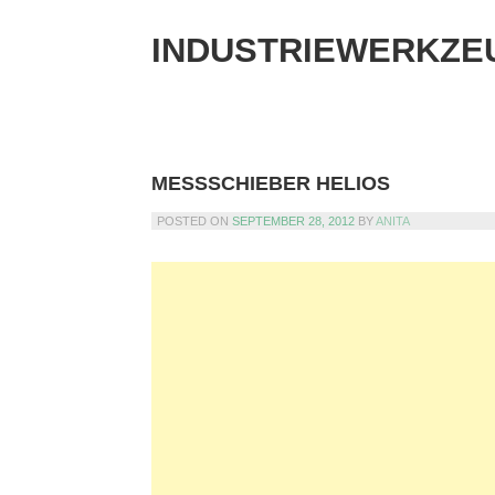
Skip
to
INDUSTRIEWERKZE
content
MESSSCHIEBER HELIOS
POSTED ON
SEPTEMBER 28, 2012
BY
ANITA