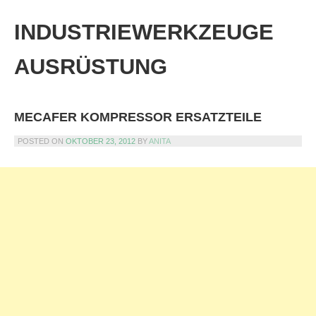
Skip
to
INDUSTRIEWERKZEUGE
content
AUSRÜSTUNG
MECAFER KOMPRESSOR ERSATZTEILE
POSTED ON
OKTOBER 23, 2012
BY
ANITA