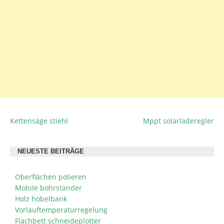
Kettensäge stiehl
Mppt solarladeregler
BEITRAGSNAVIGATION
NEUESTE BEITRÄGE
Oberflächen polieren
Mobile bohrständer
Holz hobelbank
Vorlauftemperaturregelung
Flachbett schneideplotter