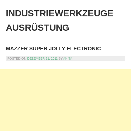
Skip
to
INDUSTRIEWERKZEUGE
content
AUSRÜSTUNG
MAZZER SUPER JOLLY ELECTRONIC
POSTED ON
DEZEMBER 21, 2011
BY
ANITA