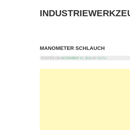
Skip
to
INDUSTRIEWERKZE
content
MANOMETER SCHLAUCH
POSTED ON
NOVEMBER 17, 2011
BY
ANITA