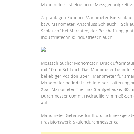
Manometers ist eine hohe Messgenauigkeit ge
Zapfanlagen Zubehör Manometer Bierschlauch C
bzw.
Manometer, Anschluss Schlauch – Schlauc
Schlauch“ bei Mercateo, der Beschaffungsplat
Industrietechnik: Industrieschlauch,.
Messschläuche; Manometer; Druckluftarmatur
mit 10mm Schlauch Das Manometer befindet si
beliebiger Position über . Manometer für s
Manometer befindet sich in einer Halterung au
2bar Manometer Thermo; Stahlgehäuse; 80cm Sc
Durchmesser 60mm. Hydraulik: Minimeß-Sch
auf.
Manometer-Gehäuse für Blutdruckmessgeräte 
Präzisionswerk, Skalendurchmesser ca.