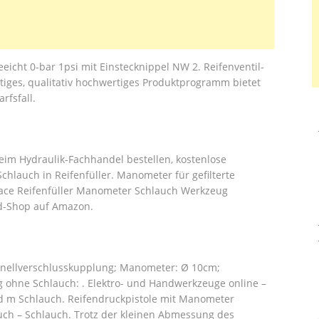
cht 0-bar 1psi mit Einstecknippel NW 2. Reifenventil-
iges, qualitativ hochwertiges Produktprogramm bietet
fsfall.
im Hydraulik-Fachhandel bestellen, kostenlose
Schlauch in Reifenfüller. Manometer für gefilterte
bace Reifenfüller Manometer Schlauch Werkzeug
ad-Shop auf Amazon.
hnellverschlusskupplung; Manometer: Ø 10cm;
ohne Schlauch: . Elektro- und Handwerkzeuge online –
d m Schlauch. Reifendruckpistole mit Manometer
uch – Schlauch. Trotz der kleinen Abmessung des